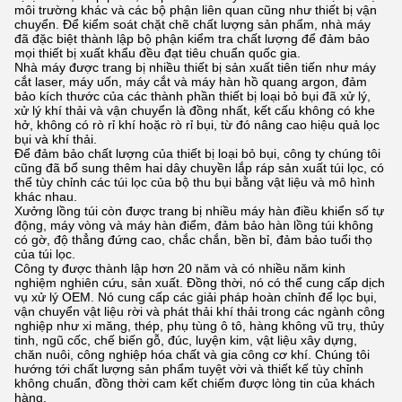
môi trường khác và các bộ phận liên quan cũng như thiết bị vận
chuyển. Để kiểm soát chặt chẽ chất lượng sản phẩm, nhà máy
đã đặc biệt thành lập bộ phận kiểm tra chất lượng để đảm bảo
mọi thiết bị xuất khẩu đều đạt tiêu chuẩn quốc gia.
Nhà máy được trang bị nhiều thiết bị sản xuất tiên tiến như máy
cắt laser, máy uốn, máy cắt và máy hàn hồ quang argon, đảm
bảo kích thước của các thành phần thiết bị loại bỏ bụi đã xử lý,
xử lý khí thải và vận chuyển là đồng nhất, kết cấu không có khe
hở, không có rò rỉ khí hoặc rò rỉ bụi, từ đó nâng cao hiệu quả lọc
bụi và khí thải.
Để đảm bảo chất lượng của thiết bị loại bỏ bụi, công ty chúng tôi
cũng đã bổ sung thêm hai dây chuyền lắp ráp sản xuất túi lọc, có
thể tùy chỉnh các túi lọc của bộ thu bụi bằng vật liệu và mô hình
khác nhau.
Xưởng lồng túi còn được trang bị nhiều máy hàn điều khiển số tự
động, máy vòng và máy hàn điểm, đảm bảo hàn lồng túi không
có gờ, độ thẳng đứng cao, chắc chắn, bền bỉ, đảm bảo tuổi thọ
của túi lọc.
Công ty được thành lập hơn 20 năm và có nhiều năm kinh
nghiệm nghiên cứu, sản xuất. Đồng thời, nó có thể cung cấp dịch
vụ xử lý OEM. Nó cung cấp các giải pháp hoàn chỉnh để lọc bụi,
vận chuyển vật liệu rời và phát thải khí thải trong các ngành công
nghiệp như xi măng, thép, phụ tùng ô tô, hàng không vũ trụ, thủy
tinh, ngũ cốc, chế biến gỗ, đúc, luyện kim, vật liệu xây dựng,
chăn nuôi, công nghiệp hóa chất và gia công cơ khí. Chúng tôi
hướng tới chất lượng sản phẩm tuyệt vời và thiết kế tùy chỉnh
không chuẩn, đồng thời cam kết chiếm được lòng tin của khách
hàng.