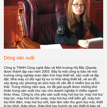
Dòng sản xuất
Công ty TNHH Công nghệ Bảo vệ Môi trường Hà Bắc Qiaoda
được thành lập vào năm 2003. Đây là một công ty bảo vệ môi
trường công nghiệp toàn diện tích hợp thiết kế, sản xuất và lắp
đặt. Nhà máy có đội ngũ kỹ sư có khả năng thiết kế, vẽ sơ đồ,
xây dựng các phương án phù hợp về vấn đề ô nhiễm bụi và khí
thải. Trong những năm qua, nó đã giải quyết được những khó
khăn trong sản xuất cho các chủ doanh nghiệp ở nhiều ngành
khác nhau. Công ty chủ yếu sản xuất máy hút bụi túi, máy hút bụi
hộp lọc, máy hút bụi lốc xoáy, máy hút bụi chế biến gỗ, máy hút
bụi tĩnh điện, máy hút bụi ướt, bàn làm việc thu gom bụi mài, thiết
bị lọc khói, tháp phun, tháp khử lưu huỳnh và các thiết bị bảo vệ