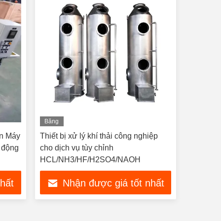
Băng
hình
ắn Máy
Thiết bị xử lý khí thải công nghiệp
 động
cho dịch vụ tùy chỉnh
HCL/NH3/HF/H2SO4/NAOH
nhất
Nhận được giá tốt nhất