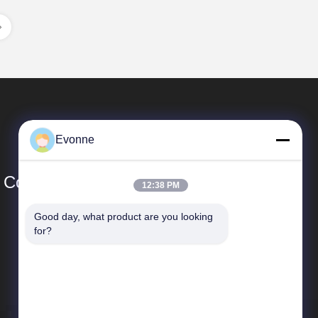
Evonne
Co., Ltd.
12:38 PM
Good day, what product are you looking 
Liên Kết Nhanh
for?
Hồ sơ công ty
Chuyến tham quan nhà máy
Kiểm soát chất lượng