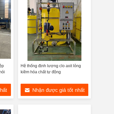
iệp
Hệ thống định lượng clo axit lỏng
hói
kiềm hóa chất tự động
nhất
Nhận được giá tốt nhất