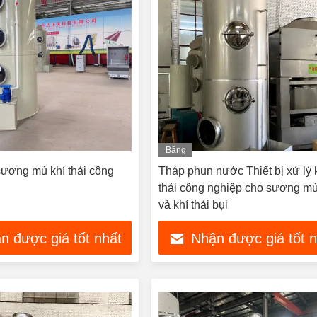
Băng
hình
ương mù khí thải công
Tháp phun nước Thiết bị xử lý 
thải công nghiệp cho sương mù
và khí thải bụi
n được giá tốt nhất
Nhận được giá tốt 