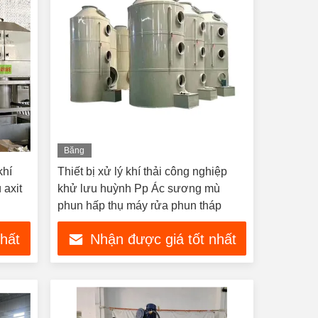
Băng
hình
khí
Thiết bị xử lý khí thải công nghiệp
 axit
khử lưu huỳnh Pp Ác sương mù
phun hấp thụ máy rửa phun tháp
nhất
Nhận được giá tốt nhất