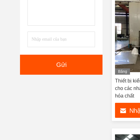
Gửi
Băng
hình
Thiết bị ki
cho các nh
hóa chất
Nhậ