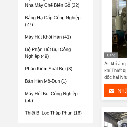
Nhà Máy Chế Biến Gỗ
(22)
Bảng Hạ Cấp Công Nghiệp
(27)
Máy Hút Khói Hàn
(41)
Bộ Phận Hút Bụi Công
Băng
Nghiệp
(49)
hình
Ác khí ẩm 
Pháo Kiểm Soát Bụi
(3)
khí Thiết b
độc hại Nh
Bàn Hàn Mô-Đun
(1)
Nhậ
Máy Hút Bụi Công Nghiệp
(56)
Thiết Bị Lọc Tháp Phun
(16)