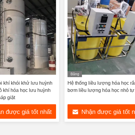
Băng
hình
i khí khói khử lưu huỳnh
Hệ thống liều lượng hóa học r
ỏ khí hóa học lưu huỳnh
bơm liều lượng hóa học nhỏ tự
áp giặt
n được giá tốt nhất
Nhận được giá tốt 