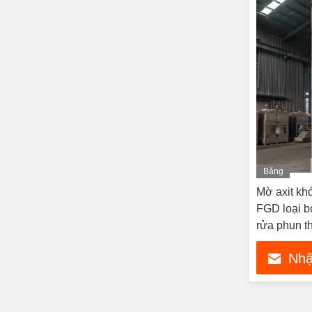
Băng
hình
Mờ axit khó
FGD loại b
rửa phun th
Nhậ