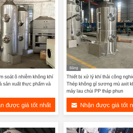
Băng
hình
ểm soát ô nhiễm không khí
Thiết bị xử lý khí thải công ngh
à sản xuất thực phẩm và
Thép không gỉ sương mù axit k
máy lau chùi PP tháp phun
n được giá tốt nhất
Nhận được giá tốt 