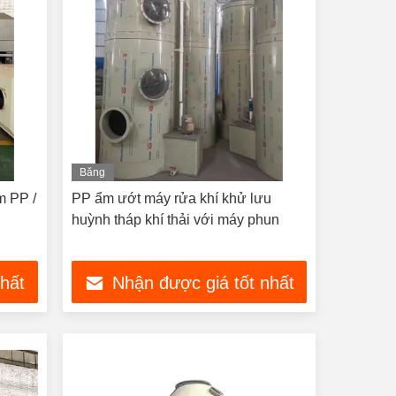
Băng
hình
ềm PP /
PP ẩm ướt máy rửa khí khử lưu
huỳnh tháp khí thải với máy phun
nhất
Nhận được giá tốt nhất