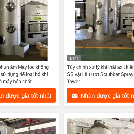
Băng
hình
phun ẩm Máy lọc không
Tùy chỉnh xử lý khí thải axit ki
ị sử dụng để loại bỏ khí
SS vật liệu ướt Scrubber Spray
à máy hóa chất
Tower
n được giá tốt nhất
Nhận được giá tốt 