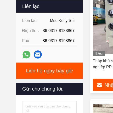
Liên lạc
Liên lạc:
Mrs. Kelly Shi
Điện thoại:
86-0317-8188867
Fax:
86-0317-8198867
Băng
hình
Tháp khử s
nghiệp PP
Liên hệ ngay bây giờ
Nhậ
Gửi cho chúng tôi.