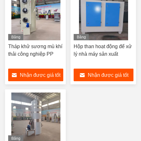
Băng
Băng
hình
hình
Tháp khử sương mù khí
Hộp than hoạt động để xử
thải công nghiệp PP
lý nhà máy sản xuất
Nhận được giá tốt
Nhận được giá tốt
nhất
nhất
Băng