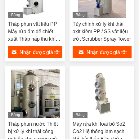
Băng
Băng
hình
hình
Tháp phun vật liệu PP
Tùy chỉnh xử lý khí thải
Máy rửa ẩm để chiết
axit kiềm PP / SS vật liệu
xuất Tháp hấp thụ khí
ướt Scrubber Spray Tower
thải
Nhận được giá tốt
Nhận được giá tốt
nhất
nhất
Băng
Băng
hình
hình
Tháp phun nước Thiết
Máy rửa khí loại bỏ So2
bị xử lý khí thải công
Co2 Hệ thống làm sạch
nghiệp cho sương mù
khí thải tháp Bàn chứa