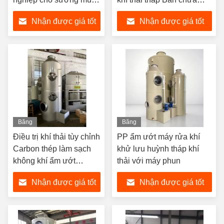
axit và khí thải bụi
giường ướt Máy rửa nước
Nhận được giá tốt
Nhận được giá tốt
cho ngành công nghiệp
cống rãnh
nhất
nhất
Băng
Băng
hình
hình
Điều trị khí thải tùy chỉnh
PP ẩm ướt máy rửa khí
Carbon thép làm sạch
khử lưu huỳnh tháp khí
không khí ẩm ướt
thải với máy phun
Scrubber Spray tháp
Nhận được giá tốt
Nhận được giá tốt
nhất
nhất