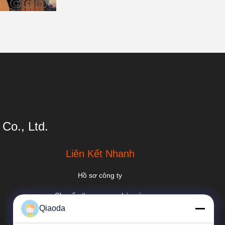
Co., Ltd.
Liên Kết Nhanh
Hồ sơ công ty
Chuyến tham quan nhà máy
Qiaoda
Kiểm soát chất lượng