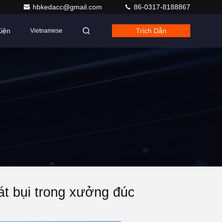
hbkedacc@gmail.com
86-0317-8188867
iện
Trích Dẫn
Vietnamese
át bụi trong xưởng đúc