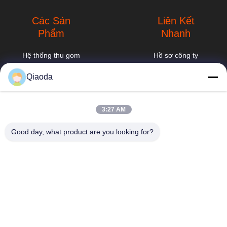
Các Sản
Liên Kết
Phẩm
Nhanh
Hệ thống thu gom
Hồ sơ công ty
bụi công nghiệp
Chuyến tham
Qiaoda
Máy thu bụi bão
quan nhà máy
hbkedacc@gmail.com
công nghiệp
Kiểm soát chất
3:27 AM
86-0317-
Thiết bị lọc tháp
lượng
8188867
phun
Good day, what product are you looking for?
Tin tức
Số 89 Nam, làng
Hệ Thống Thu Bụi
Huangguantun, thị
Công Nghiệp Cho
Sơ đồ trang web
trấn Siying, thành
Ngành Chế Biến
phố Botou, tỉnh
Gỗ
Chính sách bảo
Hebei
mật
Máy thu bụi
Baghouse