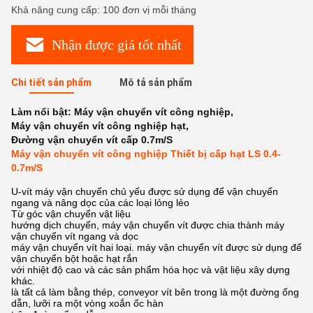
Khả năng cung cấp: 100 đơn vị mỗi tháng
Nhận được giá tốt nhất
Chi tiết sản phẩm
Mô tả sản phẩm
Làm nổi bật:
Máy vận chuyển vít công nghiệp
,
Máy vận chuyển vít công nghiệp hạt
,
Đường vận chuyển vít cấp 0.7m/S
Máy vận chuyển vít công nghiệp Thiết bị cấp hạt LS 0.4-
0.7m/S
U-vít máy vận chuyển chủ yếu được sử dụng để vận chuyển
ngang và nâng dọc của các loại lỏng lẻo
Từ góc vận chuyển vật liệu
hướng dịch chuyển, máy vận chuyển vít được chia thành máy
vận chuyển vít ngang và dọc
máy vận chuyển vít hai loại. máy vận chuyển vít được sử dụng để
vận chuyển bột hoặc hạt rắn
với nhiệt độ cao và các sản phẩm hóa học và vật liệu xây dựng
khác.
là tất cả làm bằng thép, conveyor vít bên trong là một đường ống
dẫn, lưỡi ra một vòng xoắn ốc hàn