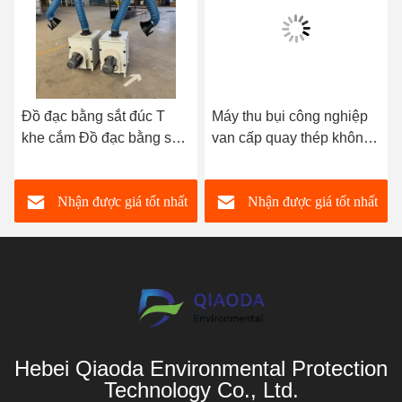
Đồ đạc bằng sắt đúc T
Máy thu bụi công nghiệp
khe cắm Đồ đạc bằng sắt
van cấp quay thép không
đúc bề mặt giường tấm
gỉ lớp 150 Đánh giá áp
hàn Bàn thử nghiệm Bàn
suất
Nhận được giá tốt nhất
Nhận được giá tốt nhất
làm việc
Hebei Qiaoda Environmental Protection
Technology Co., Ltd.