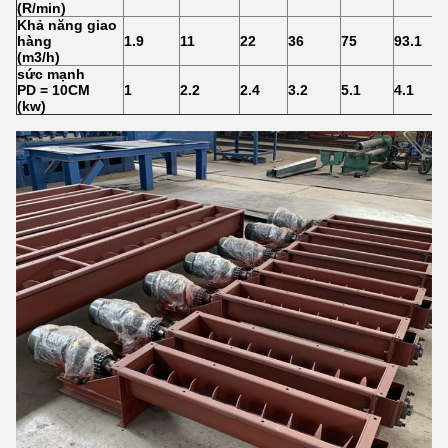
(R/min)
Khả năng giao
hàng
1.9
11
22
36
75
93.1
(m3/h)
sức mạnh
PD = 10CM
1
2.2
2.4
3.2
5.1
4.1
(kw)