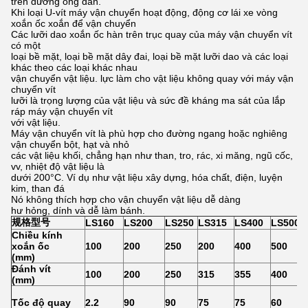
trên đường ống dẫn.
Khi loại U-vít máy vận chuyển hoạt động, động cơ lái xe vòng
xoắn ốc xoắn để vận chuyển
Các lưỡi dao xoắn ốc hàn trên trục quay của máy vận chuyển vít
có một
loại bề mặt, loại bề mặt dây đai, loại bề mặt lưỡi dao và các loại
khác theo các loại khác nhau
vận chuyển vật liệu. lực làm cho vật liệu không quay với máy vận
chuyển vít
lưỡi là trọng lượng của vật liệu và sức đề kháng ma sát của lắp
ráp máy vận chuyển vít
với vật liệu.
Máy vận chuyển vít là phù hợp cho đường ngang hoặc nghiêng
vận chuyển bột, hạt và nhỏ
các vật liệu khối, chẳng hạn như than, tro, rác, xi măng, ngũ cốc,
vv, nhiệt độ vật liệu là
dưới 200°C. Ví dụ như vật liệu xây dựng, hóa chất, điện, luyện
kim, than đá
Nó không thích hợp cho vận chuyển vật liệu dễ dàng
hư hỏng, dính và dễ làm bánh.
规格型号
LS160
LS200
LS250
LS315
LS400
LS500
Chiều kính
xoắn ốc
100
200
250
200
400
500
(mm)
Đánh vít
100
200
250
315
355
400
(mm)
Tốc độ quay
2.2
90
90
75
75
60