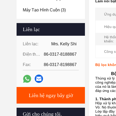
Làm nổi bậ
Máy Tạo Hình Cuộn
(3)
Ứng dụ
Hiệu q
Liên lạc
Hệ thố
khiển:
Liên lạc:
Mrs. Kelly Shi
Công s
Điện thoại:
86-0317-8188867
Fax:
86-0317-8198867
Bộ lọc khôn
Bộ
Thùng xử lý 
công nghiệp
của nó là là
đáp ứng các 
Liên hệ ngay bây giờ
1. Thành ph
Hộp xử lý k
Vỏ: Nó thườn
Lớp lấp đầy 
Gửi cho chúng tôi.
hiệu quả hấp