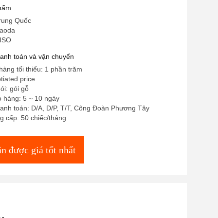
phẩm
rung Quốc
iaoda
 ISO
hanh toán và vận chuyển
hàng tối thiểu: 1 phần trăm
tiated price
gói: gói gỗ
o hàng: 5 ~ 10 ngày
hanh toán: D/A, D/P, T/T, Công Đoàn Phương Tây
g cấp: 50 chiếc/tháng
n được giá tốt nhất