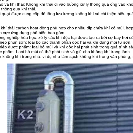
o và khí thải: Không khí thải đi vào buồng xử lý thông qua ống vào khô
t thông qua khí thải.
i quạt được cung cấp để tăng lưu lượng không khí và cải thiện hiệu quả 
g
 khí thải carbon hoạt động phù hợp cho nhiều dịp chứa khí có mùi, hợ
nh vực ứng dụng phổ biến bao gồm:
ng nghiệp hóa học: xử lý các khí độc hại được tạo ra bởi sự bay hơi 
iệp phun sơn: loại bỏ các thành phần độc hại và khí dung môi từ sơn.
iệp dược phẩm: loại bỏ mùi và khí độc hại phát sinh trong quá trình sả
ực phẩm: Loại bỏ mùi có thể phát sinh và giữ cho không khí trong lành.
 không khí trong nhà: ví dụ như làm sạch không khí trong văn phòng,