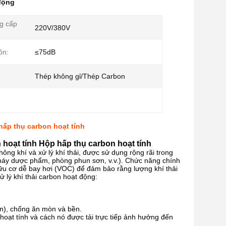
 động
g cấp
220V/380V
ồn:
≤75dB
Thép không gỉ/Thép Carbon
hấp thụ carbon hoạt tính
hoạt tính Hộp hấp thụ carbon hoạt tính
ông khí và xử lý khí thải, được sử dụng rộng rãi trong
 máy dược phẩm, phòng phun sơn, v.v.). Chức năng chính
hữu cơ dễ bay hơi (VOC) để đảm bảo rằng lượng khí thải
 lý khí thải carbon hoạt động:
on), chống ăn mòn và bền.
 hoạt tính và cách nó được tải trực tiếp ảnh hưởng đến