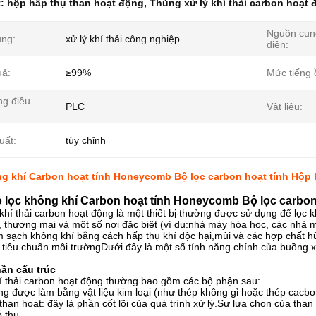
t:
hộp hấp thụ than hoạt động
,
Thùng xử lý khí thải carbon hoạt
Nguồn cun
ng:
xử lý khí thải công nghiệp
điện:
uả:
≥99%
Mức tiếng 
ng điều
PLC
Vật liệu:
uất:
tùy chỉnh
g khí Carbon hoạt tính Honeycomb Bộ lọc carbon hoạt tính Hộp 
 lọc không khí Carbon hoạt tính Honeycomb Bộ lọc carbon 
khí thải carbon hoạt động là một thiết bị thường được sử dụng để lọc kh
, thương mại và một số nơi đặc biệt (ví dụ:nhà máy hóa học, các nhà
m sạch không khí bằng cách hấp thụ khí độc hại,mùi và các hợp chất 
tiêu chuẩn môi trườngDưới đây là một số tính năng chính của buồng xử
ần cấu trúc
hí thải carbon hoạt động thường bao gồm các bộ phận sau:
g được làm bằng vật liệu kim loại (như thép không gỉ hoặc thép cacb
than hoạt: đây là phần cốt lõi của quá trình xử lý.Sự lựa chọn của than
 thụ.