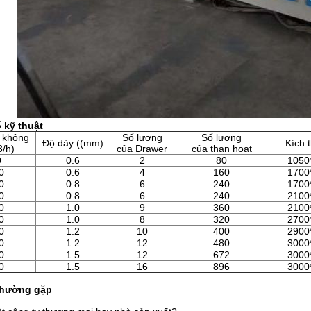
 kỹ thuật
 không
Số lượng
Số lượng
Độ dày ((mm)
Kích 
3/h)
của Drawer
của than hoạt
0
0.6
2
80
1050
0
0.6
4
160
1700
0
0.8
6
240
1700
0
0.8
6
240
2100
0
1.0
9
360
2100
0
1.0
8
320
2700
0
1.2
10
400
2900
0
1.2
12
480
3000
0
1.5
12
672
3000
0
1.5
16
896
3000
 thường gặp