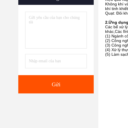
Không khí và
khí tinh khiế
Quạt: Đôi kh
2.
Ứng dụn
Các bể xử lý
khác,Các lĩ
(1) Ngành cô
(2) Công ngh
(3) Công ngh
(4) Xử lý th
(5) Làm sạch
Gửi