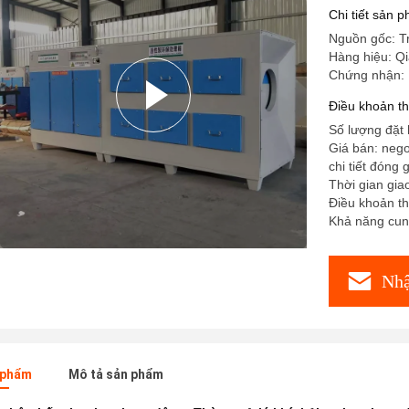
Chi tiết sản 
Nguồn gốc: T
Hàng hiệu: Q
Chứng nhận:
Điều khoản t
Số lượng đặt 
Giá bán: nego
chi tiết đóng 
Thời gian gia
Điều khoản t
Khả năng cun
Nhậ
n phẩm
Mô tả sản phẩm