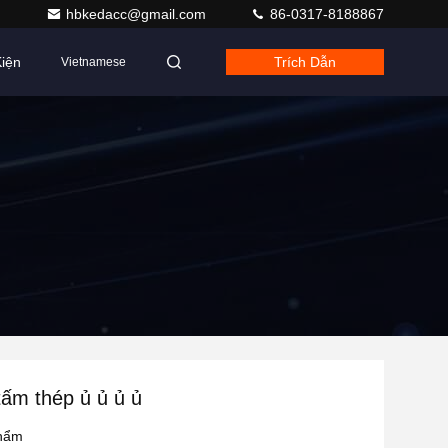
hbkedacc@gmail.com
86-0317-8188867
iện
Trích Dẫn
Vietnamese
ấm thép ủ ủ ủ ủ
phẩm