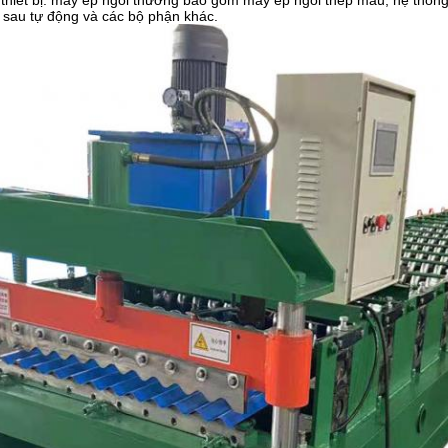
thiết bị: máy ép ngói thường bao gồm máy ép ngói thép màu, hệ thống
 sau tự động và các bộ phận khác.