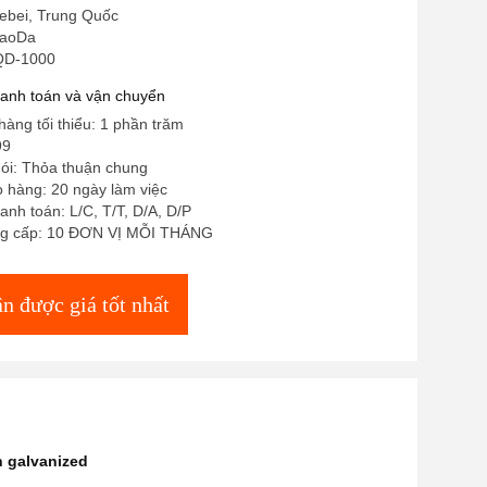
ebei, Trung Quốc
iaoDa
QD-1000
hanh toán và vận chuyển
hàng tối thiểu: 1 phần trăm
99
 gói: Thỏa thuận chung
o hàng: 20 ngày làm việc
anh toán: L/C, T/T, D/A, D/P
ng cấp: 10 ĐƠN VỊ MỖI THÁNG
n được giá tốt nhất
 galvanized