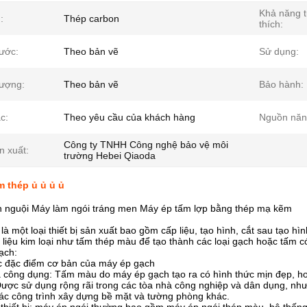
Khả năng 
:
Thép carbon
thích:
hước:
Theo bản vẽ
Sử dụng:
lượng:
Theo bản vẽ
Bảo hành:
c:
Theo yêu cầu của khách hàng
Nguồn năn
Công ty TNHH Công nghệ bảo vệ môi
n xuất:
trường Hebei Qiaoda
 thép ủ ủ ủ ủ
h nguội Máy làm ngói tráng men Máy ép tấm lợp bằng thép mạ kẽm
là một loại thiết bị sản xuất bao gồm cấp liệu, tạo hình, cắt sau tạo h
 liệu kim loại như tấm thép màu để tạo thành các loại gạch hoặc tấm có
ạch:
ác đặc điểm cơ bản của máy ép gạch
à công dụng: Tấm màu do máy ép gạch tạo ra có hình thức mịn đẹp, h
ược sử dụng rộng rãi trong các tòa nhà công nghiệp và dân dụng, như
các công trình xây dựng bề mặt và tường phòng khác.