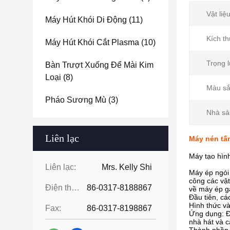
Vật liệu
Máy Hút Khói Di Động
(11)
Kích t
Máy Hút Khói Cắt Plasma
(10)
Trọng 
Bàn Trượt Xuống Để Mài Kim
Loại
(8)
Màu sắ
Pháo Sương Mù
(3)
Nhà sả
Liên lạc
Máy nén tấm
Máy tạo hìn
Liên lạc:
Mrs. Kelly Shi
Máy ép ngói 
công các vật
Điện thoại:
86-0317-8188867
về máy ép g
Đầu tiên, c
Hình thức v
Fax:
86-0317-8198867
Ứng dụng: Đ
nhà hát và 