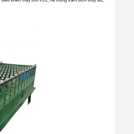
 điều khiển máy tính PLC, hệ thống trạm bơm thủy lực,