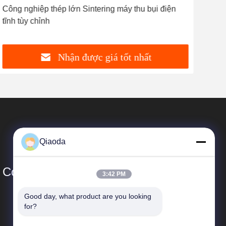
hình
hìn
Công nghiệp thép lớn Sintering máy thu bụi điện
Nhà
tĩnh tùy chỉnh
có k
Nhận được giá tốt nhất
Qiaoda
Co., Ltd.
3:42 PM
Good day, what product are you looking 
Liên Kết Nhanh
for?
Hồ sơ công ty