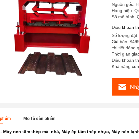
Nguồn gốc: H
Hàng hiệu: Q
Số mô hình: 
Điều khoản t
Số lượng đặt 
Giá bán: $49
chi tiết đóng
Thời gian gia
Điều khoản th
Khả năng cu
Nhậ
n phẩm
Mô tả sản phẩm
t:
Máy nén tấm thép mái nhà
,
Máy ép tấm thép nhựa
,
Máy nén lạnh