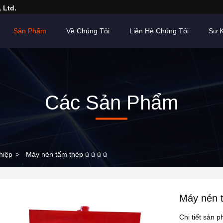
 Ltd.
Sản Phẩm
Về Chúng Tôi
Liên Hệ Chúng Tôi
Sự K
Các Sản Phẩm
hiệp
>
Máy nén tấm thép ủ ủ ủ ủ
Máy nén t
Chi tiết sản 