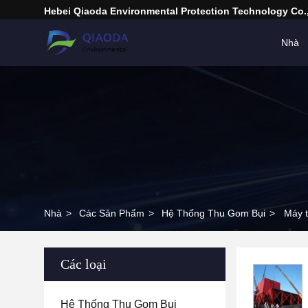
Hebei Qiaoda Environmental Protection Technology Co.,
Nhà
Nhà
>
Các Sản Phẩm
>
Hệ Thống Thu Gom Bụi
>
Máy t
Các loại
Hệ Thống Thu Gom Bụi