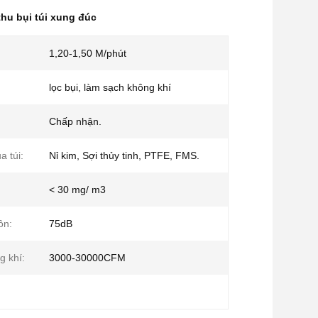
hu bụi túi xung đúc
1,20-1,50 M/phút
lọc bụi, làm sạch không khí
Chấp nhận.
a túi:
Nỉ kim, Sợi thủy tinh, PTFE, FMS.
< 30 mg/ m3
ồn:
75dB
g khí:
3000-30000CFM