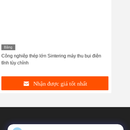
Băng
Bă
hình
hìn
Công nghiệp thép lớn Sintering máy thu bụi điện
20T 
tĩnh tùy chỉnh
lọc
Nhận được giá tốt nhất