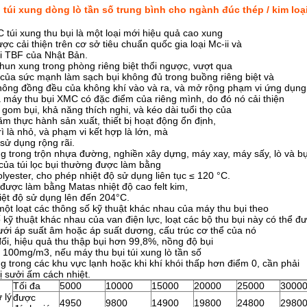
 túi xung dòng lò tần số trung bình cho ngành đúc thép / kim loạ
 túi xung thu bụi là một loại mới hiệu quả cao xung
ược cải thiện trên cơ sở tiêu chuẩn quốc gia loại Mc-ii và
úi TBF của Nhật Bản.
phun xung trong phòng riêng biệt thổi ngược, vượt qua
của sức mạnh làm sạch bụi không đủ trong buồng riêng biệt và
hông đồng đều của không khí vào và ra, và mở rộng phạm vi ứng dụng
 máy thu bụi XMC có đặc điểm của riêng mình, do đó nó cải thiện
 gom bụi, khả năng thích nghi, và kéo dài tuổi thọ của
m thực hành sản xuất, thiết bị hoạt động ổn định,
rì là nhỏ, và phạm vi kết hợp là lớn, mà
sử dụng rộng rãi.
 trong trộn nhựa đường, nghiền xây dựng, máy xay, máy sấy, lò và bụ
 của túi lọc bụi thường được làm bằng
yester, cho phép nhiệt độ sử dụng liên tục ≤ 120 °C.
ọc được làm bằng Matas nhiệt độ cao felt kim,
iệt độ sử dụng lên đến 204°C.
một loạt các thông số kỹ thuật khác nhau của máy thu bụi theo
 kỹ thuật khác nhau của van điện lực, loạt các bộ thu bụi này có thể đ
ưới áp suất âm hoặc áp suất dương, cấu trúc cơ thể của nó
ổi, hiệu quả thu thập bụi hơn 99,8%, nồng độ bụi
< 100mg/m3, nếu máy thu bụi túi xung lò tần số
 trong các khu vực lạnh hoặc khi khí khói thấp hơn điểm 0, cần phải
ị sưởi ấm cách nhiệt.
Tối đa
5000
10000
15000
20000
25000
3000
 lý
được
4950
9800
14900
19800
24800
2980