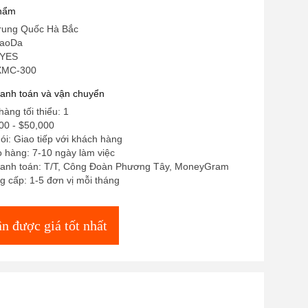
phẩm
rung Quốc Hà Bắc
iaoDa
 YES
 XMC-300
hanh toán và vận chuyển
àng tối thiểu: 1
00 - $50,000
gói: Giao tiếp với khách hàng
o hàng: 7-10 ngày làm việc
hanh toán: T/T, Công Đoàn Phương Tây, MoneyGram
 cấp: 1-5 đơn vị mỗi tháng
n được giá tốt nhất