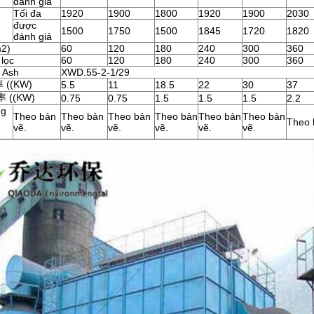
đánh giá
Tối đa
1920
1900
1800
1920
1900
2030
được
1500
1750
1500
1845
1720
1820
đánh giá
m2)
60
120
180
240
300
360
 lọc
60
120
180
240
300
360
 Ash
XWD.55-2-1/29
((KW)
5.5
11
18.5
22
30
37
 ((KW)
0.75
0.75
1.5
1.5
1.5
2.2
ng
Theo bản
Theo bản
Theo bản
Theo bản
Theo bản
Theo bản
Theo 
vẽ.
vẽ.
vẽ.
vẽ.
vẽ.
vẽ.