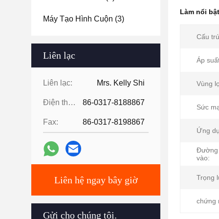
Làm nổi bậ
Máy Tạo Hình Cuộn
(3)
Cấu trú
Liên lạc
Áp suất
Liên lạc:
Mrs. Kelly Shi
Vùng lọ
Điện thoại:
86-0317-8188867
Sức mạ
Fax:
86-0317-8198867
Ứng dụ
Đường 
vào:
Trọng 
Liên hệ ngay bây giờ
chứng 
Gửi cho chúng tôi.