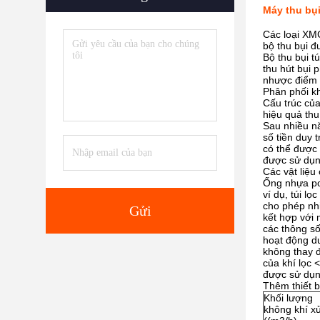
Máy thu bụi
Các loại XMC
bộ thu bụi đ
Bộ thu bụi t
thu hút bụi 
nhược điểm 
Phân phối k
Cấu trúc của
hiệu quả thu
Sau nhiều nă
số tiền duy t
có thể được 
được sử dụng
Các vật liệu
Ống nhựa pol
ví dụ, túi l
cho phép nh
Gửi
kết hợp với 
các thông số
hoạt động d
không thay đ
của khí lọc 
được sử dụng
Thêm thiết b
Khối lượng
không khí xử