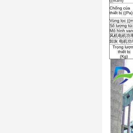
((m3/h)
Chống của
thiết bị ((Pa)
Vùng lọc ((
Số lượng túi
Mô hình van
风机电机功率 
卸灰 电机功率
Trọng lượ
thiết bị
(Kg)