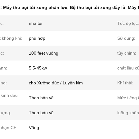
t:
Máy thu bụi túi xung phản lực
,
Bộ thu bụi túi xung dây lò
,
Máy t
c:
nhà túi
Tốc độ lọc:
 không khí:
phù hợp
Sử dụng:
c:
100 feet vuông
tùy chỉnh:
nh:
5,5-45kw
chất liệu củ
ng:
cho Xưởng đúc / Luyện kim
Khí thải:
kính đầu
Theo bản vẽ
Mức tiếng 
lượng:
Theo bản vẽ
luồng khôn
nhận CE:
Vâng