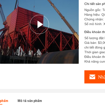
Chi tiết sản 
Nguồn gốc: T
Hàng hiệu: Q
Chứng nhận:
Số mô hình:
Điều khoản t
Số lượng đặt h
Giá bán: $3,0
chi tiết đóng 
Thời gian gia
Điều khoản t
Khả năng cung
Nhậ
n phẩm
Mô tả sản phẩm