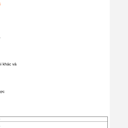
i
.
i khác và
ược
0
0