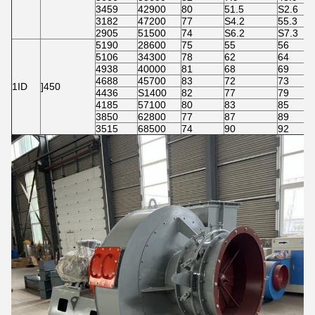
3459
42900
80
51.5
S2.6
3182
47200
77
S4.2
55.3
2905
51500
74
S6.2
S7.3
5190
28600
75
55
56
5106
34300
78
62
64
4938
40000
81
68
69
4688
45700
83
72
73
1ID
]450
4436
S1400
82
77
79
4185
57100
80
83
85
3850
62800
77
87
89
3515
68500
74
90
92