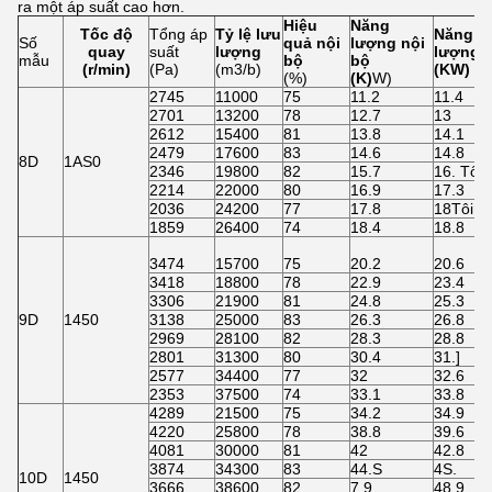
ra một áp suất cao hơn.
Hiệu
Năng
Tốc độ
Tổng áp
Tỷ lệ lưu
Năng
Số
quả nội
lượng nội
quay
suất
lượng
lượng t
mẫu
bộ
bộ
(r/min)
(Pa)
(m3/b)
(KW)
(%)
(K)
W)
2745
11000
75
11.2
11.4
2701
13200
78
12.7
13
2612
15400
81
13.8
14.1
2479
17600
83
14.6
14.8
8D
1AS0
2346
19800
82
15.7
16. Tôi
2214
22000
80
16.9
17.3
2036
24200
77
17.8
18Tôi...
1859
26400
74
18.4
18.8
3474
15700
75
20.2
20.6
3418
18800
78
22.9
23.4
3306
21900
81
24.8
25.3
9D
1450
3138
25000
83
26.3
26.8
2969
28100
82
28.3
28.8
2801
31300
80
30.4
31.]
2577
34400
77
32
32.6
2353
37500
74
33.1
33.8
4289
21500
75
34.2
34.9
4220
25800
78
38.8
39.6
4081
30000
81
42
42.8
3874
34300
83
44.S
4S.
10D
1450
3666
38600
82
7.9
48.9