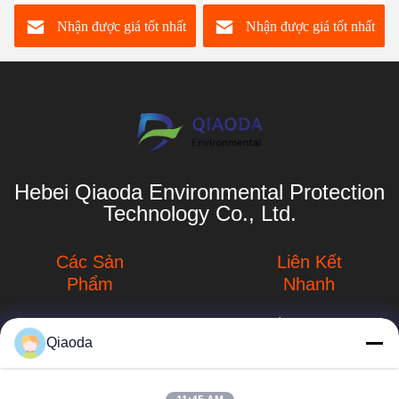
Ứng dụng
Nhận được giá tốt nhất
Nhận được giá tốt nhất
Hebei Qiaoda Environmental Protection
Technology Co., Ltd.
Các Sản
Liên Kết
Phẩm
Nhanh
Máy hút bụi công
Hồ sơ công ty
nghiệp
Qiaoda
Chuyến tham
máy hút khói hàn
quan nhà máy
hbkedacc@gmail.com