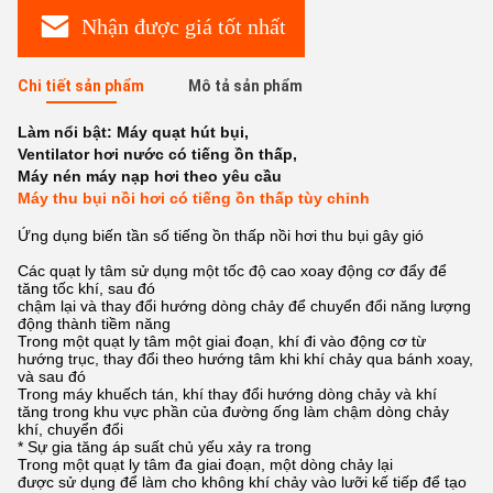
Nhận được giá tốt nhất
Chi tiết sản phẩm
Mô tả sản phẩm
Làm nổi bật:
Máy quạt hút bụi
,
Ventilator hơi nước có tiếng ồn thấp
,
Máy nén máy nạp hơi theo yêu cầu
Máy thu bụi nồi hơi có tiếng ồn thấp tùy chỉnh
Ứng dụng biến tần số tiếng ồn thấp nồi hơi thu bụi gây gió
Các quạt ly tâm sử dụng một tốc độ cao xoay động cơ đẩy để
tăng tốc khí, sau đó
chậm lại và thay đổi hướng dòng chảy để chuyển đổi năng lượng
động thành tiềm năng
Trong một quạt ly tâm một giai đoạn, khí đi vào động cơ từ
hướng trục, thay đổi theo hướng tâm khi khí chảy qua bánh xoay,
và sau đó
Trong máy khuếch tán, khí thay đổi hướng dòng chảy và khí
tăng trong khu vực phần của đường ống làm chậm dòng chảy
khí, chuyển đổi
* Sự gia tăng áp suất chủ yếu xảy ra trong
Trong một quạt ly tâm đa giai đoạn, một dòng chảy lại
được sử dụng để làm cho không khí chảy vào lưỡi kế tiếp để tạo