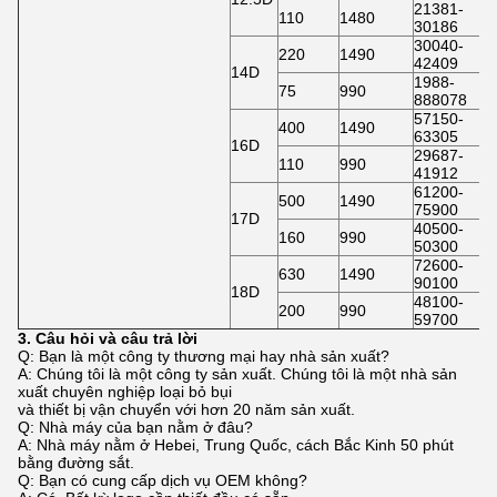
21381-
110
1480
30186
30040-
220
1490
42409
14D
1988-
75
990
888078
57150-
400
1490
63305
16D
29687-
110
990
41912
61200-
500
1490
75900
17D
40500-
160
990
50300
72600-
630
1490
90100
18D
48100-
200
990
59700
3. Câu hỏi và câu trả lời
Q: Bạn là một công ty thương mại hay nhà sản xuất?
A: Chúng tôi là một công ty sản xuất. Chúng tôi là một nhà sản
xuất chuyên nghiệp loại bỏ bụi
và thiết bị vận chuyển với hơn 20 năm sản xuất.
Q: Nhà máy của bạn nằm ở đâu?
A: Nhà máy nằm ở Hebei, Trung Quốc, cách Bắc Kinh 50 phút
bằng đường sắt.
Q: Bạn có cung cấp dịch vụ OEM không?