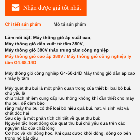
Nhận được giá tốt nhất
Chi tiết sản phẩm
Mô tả sản phẩm
Làm nổi bật:
Máy thông gió áp suất cao
,
Máy thông gió dẫn xuất từ tâm 380V
,
Máy thông gió 380V tháo trung tâm công nghiệp
Máy thông gió cao áp 380V / Máy thông gió công nghiệp ly
tâm G4-68-14D
Máy thông gió công nghiệp G4-68-14D Máy thông gió dẫn áp cao
/ máy ly tâm
Máy quạt thu bụi là một phần quan trọng của thiết bị loại bỏ bụi,
chủ yếu là
chịu trách nhiệm cung cấp lưu thông không khí cần thiết cho máy
thu bụi, để đảm bảo
rằng máy thu bụi có thể loại bỏ hiệu quả bụi, hạt, vi sinh vật và
chất độc hại
Sau đây là một phân tích chi tiết về quạt thu bụi:
Nguyên tắc hoạt động của quạt thu bụi chủ yếu dựa trên các
nguyên tắc của chất lỏng
Cơ học và khí động học. Khi quạt được khởi động, động cơ bên
trong nó bắt đầu