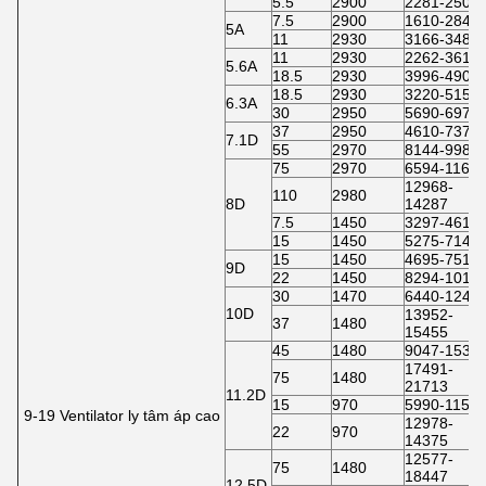
5.5
2900
2281-2504
7.5
2900
1610-2844
5A
11
2930
3166-3488
11
2930
2262-3619
5.6A
18.5
2930
3996-4901
18.5
2930
3220-5153
6.3A
30
2950
5690-6978
37
2950
4610-7376
7.1D
55
2970
8144-9988
75
2970
6594-1164
12968-
110
2980
8D
14287
7.5
1450
3297-4616
15
1450
5275-7144
15
1450
4695-7511
9D
22
1450
8294-1017
30
1470
6440-1245
10D
13952-
37
1480
15455
45
1480
9047-1538
17491-
75
1480
21713
11.2D
15
970
5990-1158
9-19 Ventilator ly tâm áp cao
12978-
22
970
14375
12577-
75
1480
18447
12.5D