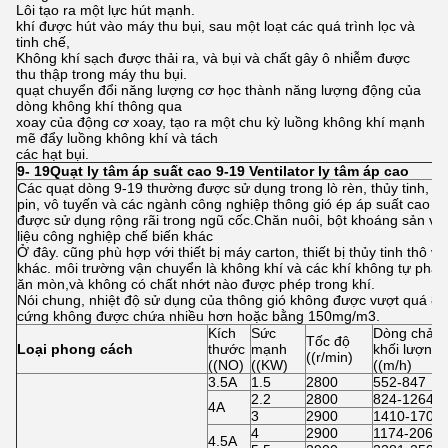
Lôi tạo ra một lực hút mạnh.
khí được hút vào máy thu bụi, sau một loạt các quá trình lọc và
tinh chế,
Không khí sạch được thải ra, và bụi và chất gây ô nhiễm được
thu thập trong máy thu bụi.
quạt chuyển đổi năng lượng cơ học thành năng lượng động của
dòng không khí thông qua
xoay của động cơ xoay, tạo ra một chu kỳ luồng không khí mạnh
mẽ đẩy luồng không khí và tách
các hạt bụi.
9-
19
Quạt ly tâm áp suất cao
9-19 Ventilator ly tâm áp cao
Các quạt dòng 9-19 thường được sử dụng trong lò rèn, thủy tinh, đ
pin, vô tuyến và các ngành công nghiệp thông gió ép áp suất cao kh
được sử dụng rộng rãi trong ngũ cốc.Chăn nuôi, bột khoáng sản và
liệu công nghiệp chế biến khác
Ở đây. cũng phù hợp với thiết bị máy carton, thiết bị thủy tinh thô v
khác. môi trường vận chuyển là không khí và các khí không tự phát,
ăn mòn,và không có chất nhớt nào được phép trong khí.
Nói chung, nhiệt độ sử dụng của thông gió không được vượt quá 80 
cứng không được chứa nhiều hơn hoặc bằng 150mg/m3.
Kích
Sức
Dòng chảy
Tốc độ
Loại
phong cách
thước
mạnh
khối lượng
((r/min)
((NO)
((KW)
((m/h)
3.5A
1.5
2800
552-847
2.2
2800
824-1264
4A
3
2900
1410-1704
4
2900
1174-2062
4.5A